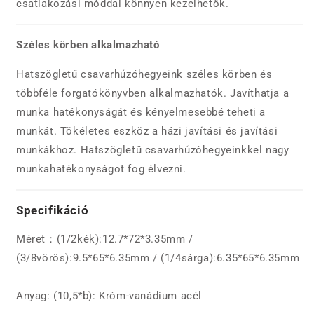
csatlakozási móddal könnyen kezelhetők.
Széles körben alkalmazható
Hatszögletű csavarhúzóhegyeink széles körben és
többféle forgatókönyvben alkalmazhatók. Javíthatja a
munka hatékonyságát és kényelmesebbé teheti a
munkát. Tökéletes eszköz a házi javítási és javítási
munkákhoz. Hatszögletű csavarhúzóhegyeinkkel nagy
munkahatékonyságot fog élvezni.
Specifikáció
Méret：(1/2kék):12.7*72*3.35mm /
(3/8vörös):9.5*65*6.35mm / (1/4sárga):6.35*65*6.35mm
Anyag: (10,5*b): Króm-vanádium acél