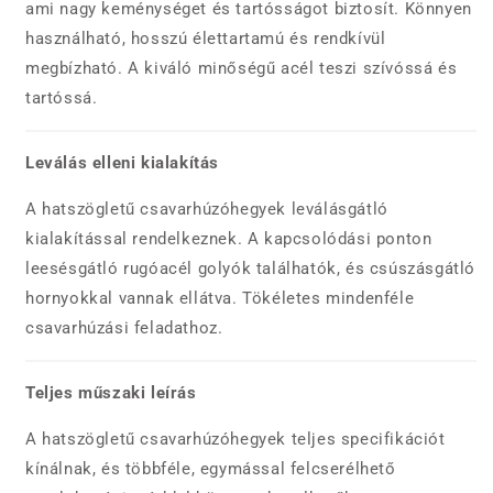
ami nagy keménységet és tartósságot biztosít. Könnyen
használható, hosszú élettartamú és rendkívül
megbízható. A kiváló minőségű acél teszi szívóssá és
tartóssá.
Leválás elleni kialakítás
A hatszögletű csavarhúzóhegyek leválásgátló
kialakítással rendelkeznek. A kapcsolódási ponton
leesésgátló rugóacél golyók találhatók, és csúszásgátló
hornyokkal vannak ellátva. Tökéletes mindenféle
csavarhúzási feladathoz.
Teljes műszaki leírás
A hatszögletű csavarhúzóhegyek teljes specifikációt
kínálnak, és többféle, egymással felcserélhető