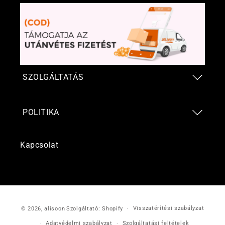
SZOLGÁLTATÁS
POLITIKA
Kapcsolat
Fizetési
Visszatérítési szabályzat
© 2026,
alisoon
Szolgáltató: Shopify
módok
Adatvédelmi szabályzat
Szolgáltatási feltételek