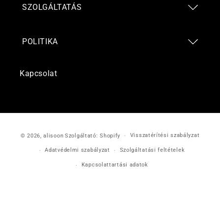
SZOLGÁLTATÁS
POLITIKA
Kapcsolat
Fizetési
Visszatérítési szabályzat
© 2026,
alisoon
Szolgáltató: Shopify
módok
Adatvédelmi szabályzat
Szolgáltatási feltételek
Kapcsolattartási adatok