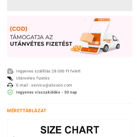
KÖTÖTT
KÖTÖTT
PULÓVER
PULÓVER
mennyiségének
mennyiségének
csökkentése
növelése
Ingyenes szállítás 28 000 Ft felett
Utánvétes fizetés
E-mail : service@alisoon.com
Ingyenes visszaküldés - 30 nap
MÉRETTÁBLÁZAT