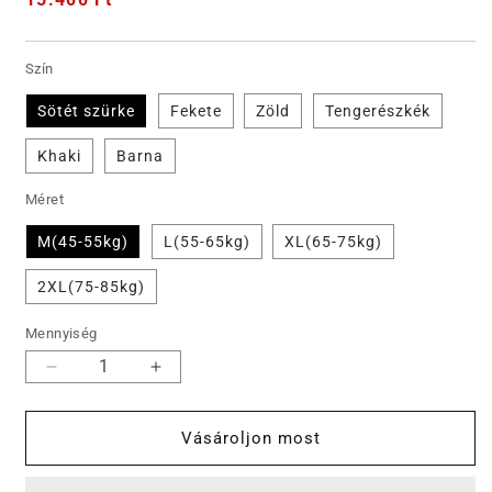
ár
Szín
Sötét szürke
Fekete
Zöld
Tengerészkék
Khaki
Barna
Méret
M(45-55kg)
L(55-65kg)
XL(65-75kg)
2XL(75-85kg)
Mennyiség
🎁
🎁
FÉRFI
FÉRFI
MELEG
MELEG
Vásároljon most
MOCK
MOCK
NECK
NECK
PUHA
PUHA