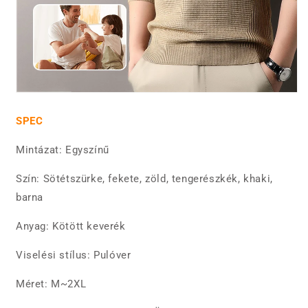
SPEC
Mintázat: Egyszínű
Szín: Sötétszürke, fekete, zöld, tengerészkék, khaki,
barna
Anyag: Kötött keverék
Viselési stílus: Pulóver
Méret: M~2XL