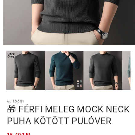
1.
médiafájl
megnyitása
a
modális
párbeszédpanelen
ALISOON1
🎁 FÉRFI MELEG MOCK NECK
PUHA KÖTÖTT PULÓVER
Normál
15.400 Ft