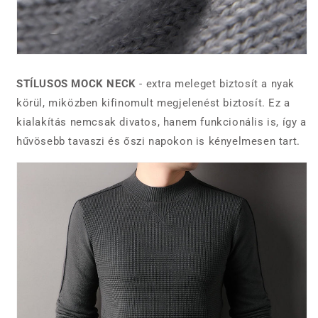
STÍLUSOS MOCK NECK
- extra meleget biztosít a nyak
körül, miközben kifinomult megjelenést biztosít. Ez a
kialakítás nemcsak divatos, hanem funkcionális is, így a
hűvösebb tavaszi és őszi napokon is kényelmesen tart.