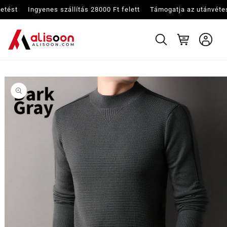
Ugrás a
Ingyenes szállítás 28000 Ft felett
Támogatja az utánvétes fizetést
I
tartalomhoz
Kosár
Kihagyás, és
ugrás a
termékadatokra