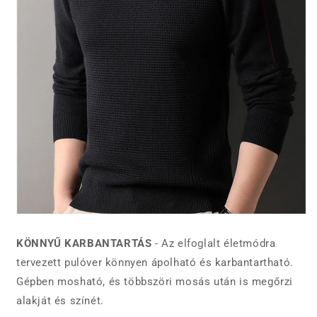
KÖNNYŰ KARBANTARTÁS
- Az elfoglalt életmódra
tervezett pulóver könnyen ápolható és karbantartható.
Gépben mosható, és többszöri mosás után is megőrzi
alakját és színét.