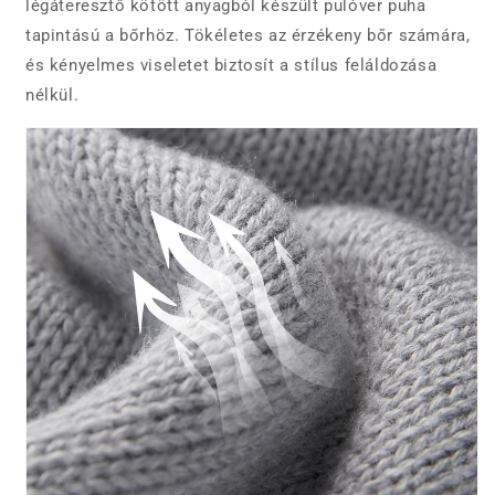
légáteresztő kötött anyagból készült pulóver puha
tapintású a bőrhöz. Tökéletes az érzékeny bőr számára,
és kényelmes viseletet biztosít a stílus feláldozása
nélkül.