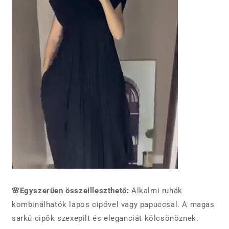
🌸Egyszerűen összeilleszthető:
Alkalmi ruhák
kombinálhatók lapos cipővel vagy papuccsal. A magas
sarkú cipők szexepilt és eleganciát kölcsönöznek.