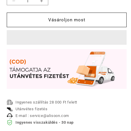
【M-
【M-
3XL】
3XL】
💕
💕
Vásároljon most
2025
2025
Egyszínű
Egyszínű
ujjatlan
ujjatlan
ruha
ruha
mennyiségének
mennyiségének
csökkentése
növelése
Ingyenes szállítás 28 000 Ft felett
Utánvétes fizetés
E-mail : service@alisoon.com
Ingyenes visszaküldés - 30 nap