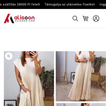
Ugrás a
ás 28000 Ft felett
Támogatja az utánvétes fizetést
Ingyenes szállítás 
tartalomhoz
Kosár
Kihagyás, és
ugrás a
termékadatokra