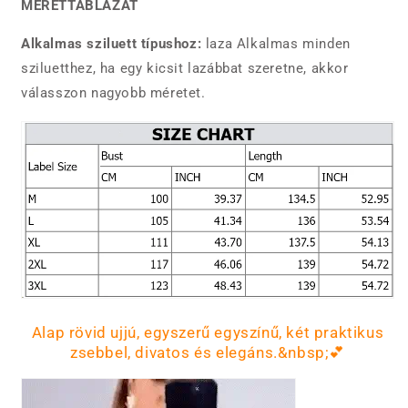
MÉRETTÁBLÁZAT
Alkalmas sziluett típushoz:
laza Alkalmas minden
sziluetthez, ha egy kicsit lazábbat szeretne, akkor
válasszon nagyobb méretet.
Alap rövid ujjú, egyszerű egyszínű, két praktikus
zsebbel, divatos és elegáns.&nbsp;💕