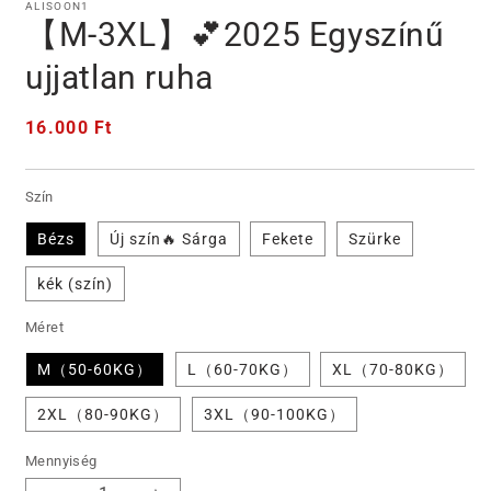
ALISOON1
【M-3XL】💕2025 Egyszínű
ujjatlan ruha
Normál
16.000 Ft
ár
Szín
Bézs
Új szín🔥 Sárga
Fekete
Szürke
kék (szín)
Méret
M（50-60KG）
L（60-70KG）
XL（70-80KG）
2XL（80-90KG）
3XL（90-100KG）
Mennyiség