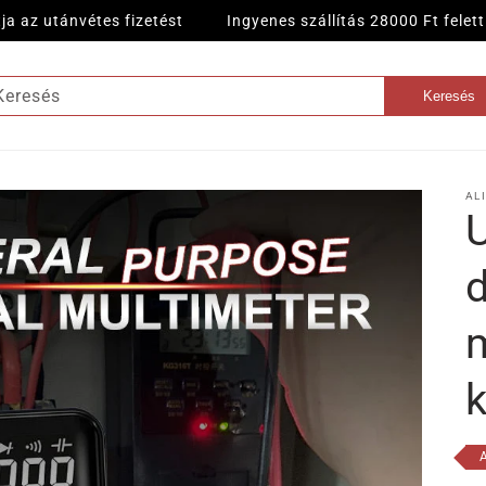
tes fizetést
Ingyenes szállítás 28000 Ft felett
Támogatja az
Keresés
Keresés
AL
U
d