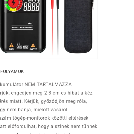
VFOLYAMOK
kkumulátor NEM TARTALMAZZA
rjük, engedjen meg 2-3 cm-es hibát a kézi
rés miatt. Kérjük, győződjön meg róla,
gy nem bánja, mielőtt vásárol.
számítógép-monitorok közötti eltérések
att előfordulhat, hogy a színek nem tűnnek