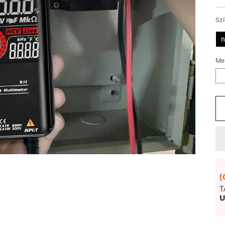
Sz
n
Me