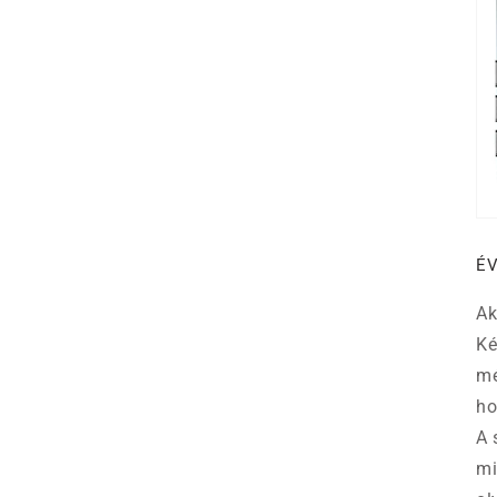
É
A
Ké
mé
ho
A 
mi