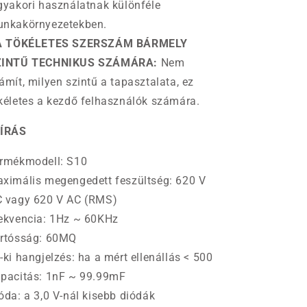
gyakori használatnak különféle
nkakörnyezetekben.
 A TÖKÉLETES SZERSZÁM BÁRMELY
ZINTŰ TECHNIKUS SZÁMÁRA:
Nem
ámít, milyen szintű a tapasztalata, ez
kéletes a kezdő felhasználók számára.
EÍRÁS
rmékmodell: S10
ximális megengedett feszültség: 620 V
 vagy 620 V AC (RMS)
ekvencia: 1Hz ~ 60KHz
rtósság: 60MQ
-ki hangjelzés: ha a mért ellenállás < 500
pacitás: 1nF ~ 99.99mF
óda: a 3,0 V-nál kisebb diódák