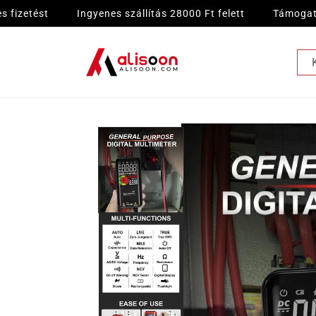
Ugrás a
tést
Ingyenes szállítás 28000 Ft felett
Támogatja az utánvé
tartalomhoz
Kihagyás, és
ugrás a
termékadatokra