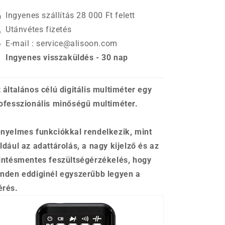
Ingyenes szállítás 28 000 Ft felett
Utánvétes fizetés
E-mail : service@alisoon.com
Ingyenes visszaküldés - 30 nap
 általános célú digitális multiméter egy
ofesszionális minőségű multiméter.
nyelmes funkciókkal rendelkezik, mint
ldául az adattárolás, a nagy kijelző és az
intésmentes feszültségérzékelés, hogy
nden eddiginél egyszerűbb legyen a
rés.