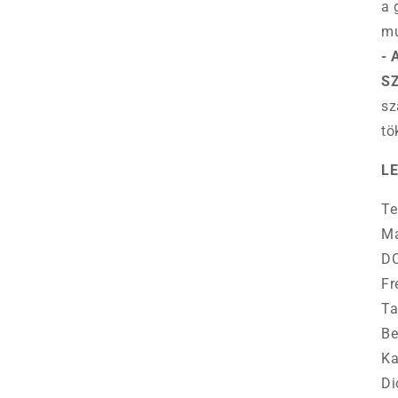
a 
mu
-
S
sz
tö
L
Te
Ma
DC
Fr
Ta
Be
Ka
Di