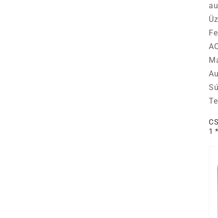
au
Üz
Fe
AC
Ma
Au
Sú
Te
C
1 