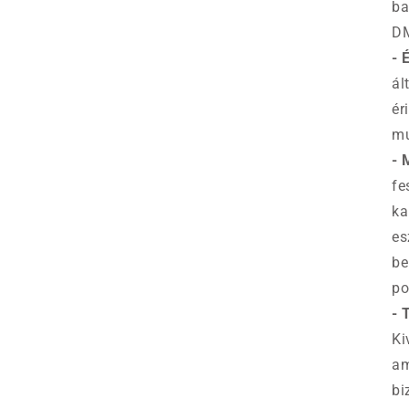
ba
DM
- 
ál
ér
mu
- 
fe
ka
es
be
po
-
Ki
am
bi