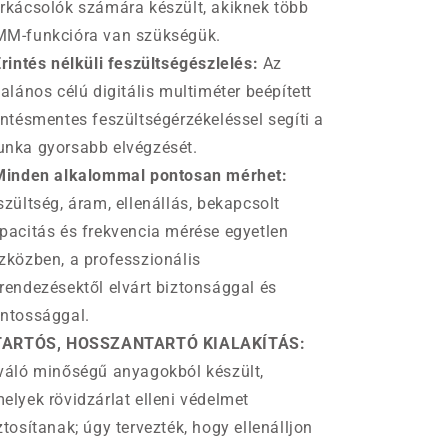
rkácsolók számára készült, akiknek több
M-funkcióra van szükségük.
Érintés nélküli feszültségészlelés:
Az
talános célú digitális multiméter beépített
intésmentes feszültségérzékeléssel segíti a
nka gyorsabb elvégzését.
Minden alkalommal pontosan mérhet:
szültség, áram, ellenállás, bekapcsolt
pacitás és frekvencia mérése egyetlen
zközben, a professzionális
rendezésektől elvárt biztonsággal és
ntossággal.
 TARTÓS, HOSSZANTARTÓ KIALAKÍTÁS:
váló minőségű anyagokból készült,
elyek rövidzárlat elleni védelmet
ztosítanak; úgy tervezték, hogy ellenálljon