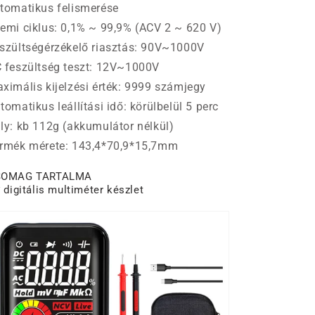
tomatikus felismerése
emi ciklus: 0,1% ~ 99,9% (ACV 2 ~ 620 V)
szültségérzékelő riasztás: 90V~1000V
 feszültség teszt: 12V~1000V
ximális kijelzési érték: 9999 számjegy
tomatikus leállítási idő: körülbelül 5 perc
ly: kb 112g (akkumulátor nélkül)
rmék mérete: 143,4*70,9*15,7mm
SOMAG TARTALMA
* digitális multiméter készlet