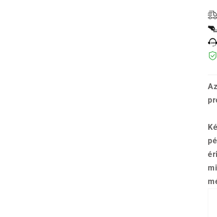
Az
pr
Ké
pé
ér
mi
mé