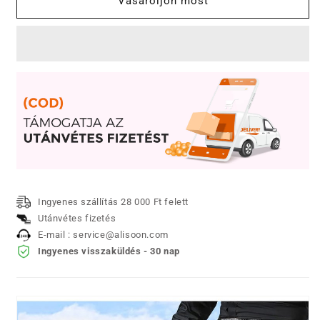
Vásároljon most
KORDBÁRSONY
KORDBÁRSONY
EGYENES
EGYENES
HOSSZÚNADRÁG
HOSSZÚNADRÁG
mennyiségének
mennyiségének
csökkentése
növelése
Ingyenes szállítás 28 000 Ft felett
Utánvétes fizetés
E-mail : service@alisoon.com
Ingyenes visszaküldés - 30 nap