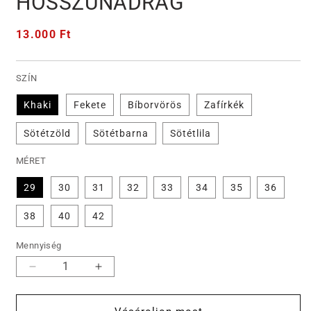
HOSSZÚNADRÁG
Normál
13.000 Ft
ár
SZÍN
Khaki
Fekete
Bíborvörös
Zafírkék
Sötétzöld
Sötétbarna
Sötétlila
MÉRET
29
30
31
32
33
34
35
36
38
40
42
Mennyiség
🌹
🌹
FÉRFI
FÉRFI
SZTRECCS
SZTRECCS