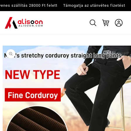
Ugrás a
 felett
Támogatja az utánvétes fizetést
Ingyenes szállítás 28000 Ft fel
tartalomhoz
Kosár
Kihagyás, és
ugrás a
termékadatokra