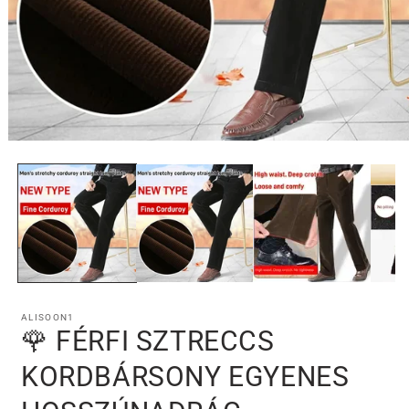
1.
médiafájl
megnyitása
a
modális
párbeszédpanelen
ALISOON1
🌹 FÉRFI SZTRECCS
KORDBÁRSONY EGYENES