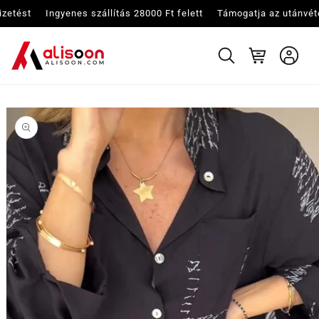
Ugrás a
ést
Ingyenes szállítás 28000 Ft felett
Támogatja az utánvétes fizetést
tartalomhoz
Kosár
Kihagyás, és
ugrás a
termékadatokra