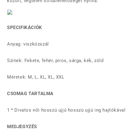
között, végtelen stíluslehetőséget nyitva.
SPECIFIKÁCIÓK
Anyag: viszkózszál
Színek: Fekete, fehér, piros, sárga, kék, zöld
Méretek: M, L, XL, XL, XXL
CSOMAG TARTALMA
1 * Divatos női hosszú ujjú hosszú ujjú ing hajtókával
MEGJEGYZÉS