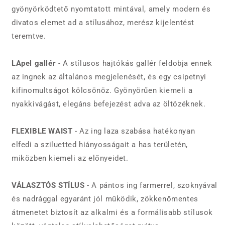
gyönyörködtető nyomtatott mintával, amely modern és
divatos elemet ad a stílusához, merész kijelentést
teremtve.
LApel gallér
- A stílusos hajtókás gallér feldobja ennek
az ingnek az általános megjelenését, és egy csipetnyi
kifinomultságot kölcsönöz. Gyönyörűen kiemeli a
nyakkivágást, elegáns befejezést adva az öltözéknek.
FLEXIBLE WAIST
- Az ing laza szabása hatékonyan
elfedi a sziluetted hiányosságait a has területén,
miközben kiemeli az előnyeidet.
VÁLASZTÓS STÍLUS
- A pántos ing farmerrel, szoknyával
és nadrággal egyaránt jól működik, zökkenőmentes
átmenetet biztosít az alkalmi és a formálisabb stílusok