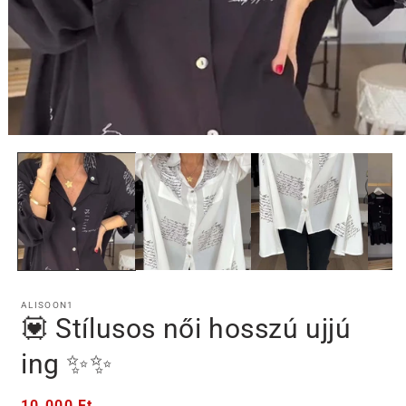
1.
médiafájl
megnyitása
a
modális
párbeszédpanelen
ALISOON1
💟 Stílusos női hosszú ujjú
ing ✨✨
Normál
10.000 Ft