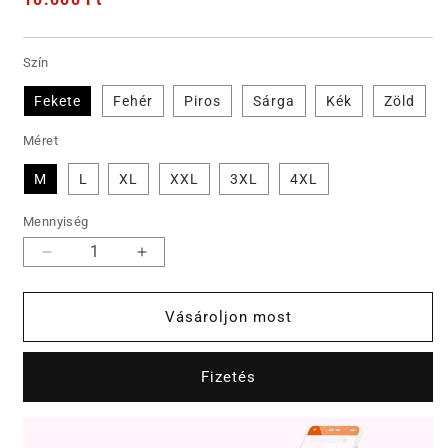
ár
Szín
Fekete
Fehér
Piros
Sárga
Kék
Zöld
Méret
M
L
XL
XXL
3XL
4XL
Mennyiség
💟
💟
Stílusos
Stílusos
női
női
Vásároljon most
hosszú
hosszú
ujjú
ujjú
ing
ing
Fizetés
✨✨
✨✨
mennyiségének
mennyiségének
csökkentése
növelése