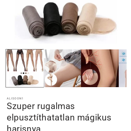
1.
médiafájl
megnyitása
a
modális
párbeszédpanelen
ALISOON1
Szuper rugalmas
elpusztíthatatlan mágikus
harisnya