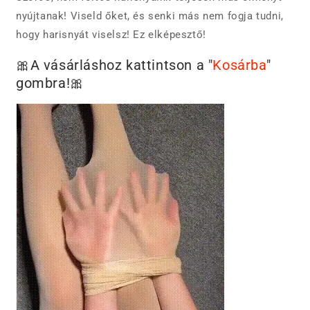
nyújtanak! Viseld őket, és senki más nem fogja tudni,
hogy harisnyát viselsz! Ez elképesztő!
🎀A vásárláshoz kattintson a "
Kosárba
"
gombra!🎀