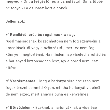
megvédik Önt a leégéstől és a barnulástól! Soha többé
ne tegye ki a csupasz bőrt a hőnek.
Jellemzők:
✅ Rendkívül erős és rugalmas -
a nagy
rugalmasságának köszönhetően nem fog szenvedni a
karcolásoktól vagy a szöszöktől, mert ez nem fog
könnyen megtörténni. Ha minden nap viseled, a ruhád és
a harisnyád biztonságban lesz, így a bőröd nem lesz
kitéve.
✅ Varrásmentes -
Még a harisnya viselése után sem
fogsz érezni semmit! Olyan, mintha harisnyát viselnél,
de nem érzed, mert annyira puha és kényelmes.
✅ Bőrvédelem -
Ezeknek a harisnyáknak a viselése