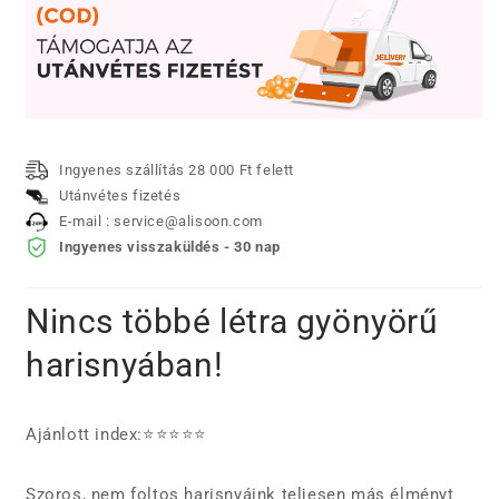
Ingyenes szállítás 28 000 Ft felett
Utánvétes fizetés
E-mail : service@alisoon.com
Ingyenes visszaküldés - 30 nap
Nincs többé létra gyönyörű
harisnyában!
Ajánlott index:⭐⭐⭐⭐⭐
Szoros, nem foltos harisnyáink teljesen más élményt