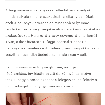
A hagyományos harisnyákkal ellentétben, amelyek
minden alkalommal elszakadnak, amikor viseli őket,
ezek a harisnyák erősebb és tartósabb selyemmel
rendelkeznek, amely megakadályozza a karcolásokat és
szakadásokat. Ha a ruhája vagy egyenruhája harisnyát
kíván, akkor biztosan ki fogja használni ennek a
harisnyának minden centiméterét, mert még akkor sem
veszíti el igazi dicsőségét, ha minden nap viseli.
Ez a harisnya nem fog megfojtani, mert jó a
légáramlása, így légáteresztő és könnyű. Lehetővé
teszik, hogy a bőröd szabadon lélegezzen, és felszívja
az izzadságot, amely gyorsan megszárad!