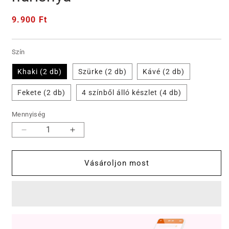
Normál
9.900 Ft
ár
Szín
Khaki (2 db)
Szürke (2 db)
Kávé (2 db)
Fekete (2 db)
4 színből álló készlet (4 db)
Mennyiség
Szuper
Szuper
rugalmas
rugalmas
elpusztíthatatlan
elpusztíthatatlan
Vásároljon most
mágikus
mágikus
harisnya
harisnya
mennyiségének
mennyiségének
csökkentése
növelése