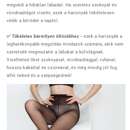
megvédi a hibátlan lábadat. Ha szeretsz szoknyát és
rövidnadrágot viselni, ezek a harisnyák tökéletesen
védik a bőrödet a naptól.
✅ Tökéletes bármilyen öltözékhez -
ezek a harisnyák a
leghatékonyabb megoldás mindazok számára, akik nem
szeretnék megmutatni a lábukat a külvilágnak.
Viselheted őket szoknyával, rövidnadrággal, ruhával,
hosszú kabáttal és csizmával, és még mindig jól fog
állni neked és a szépségednek!