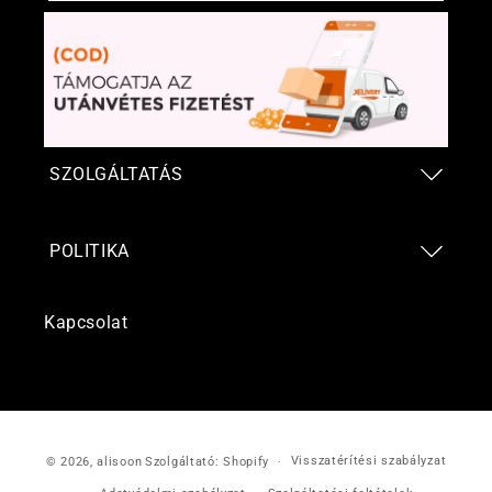
SZOLGÁLTATÁS
POLITIKA
Kapcsolat
Fizetési
Visszatérítési szabályzat
© 2026,
alisoon
Szolgáltató: Shopify
módok