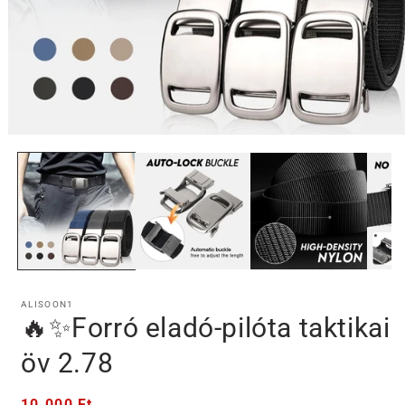
1.
médiafájl
megnyitása
a
modális
párbeszédpanelen
ALISOON1
🔥✨Forró eladó-pilóta taktikai
öv 2.78
Normál
10.000 Ft