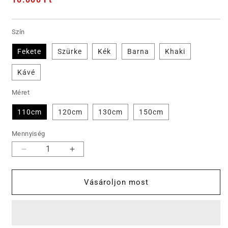
ár
Szín
Fekete
Szürke
Kék
Barna
Khaki
Kávé
Méret
110cm
120cm
130cm
150cm
Mennyiség
🔥
🔥
✨Forró
✨Forró
eladó-
eladó-
Vásároljon most
pilóta
pilóta
taktikai
taktikai
öv
öv
2.78
2.78