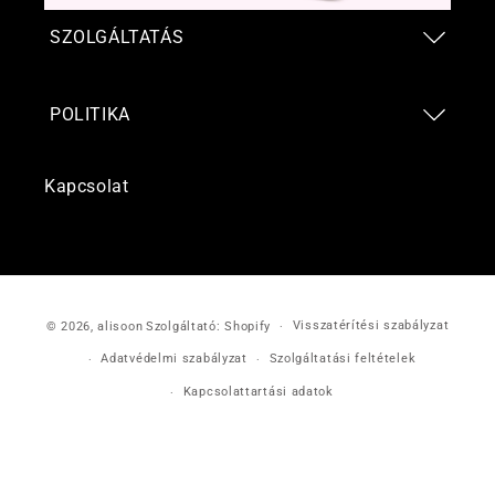
SZOLGÁLTATÁS
POLITIKA
Kapcsolat
Fizetési
Visszatérítési szabályzat
© 2026,
alisoon
Szolgáltató: Shopify
módok
Adatvédelmi szabályzat
Szolgáltatási feltételek
Kapcsolattartási adatok