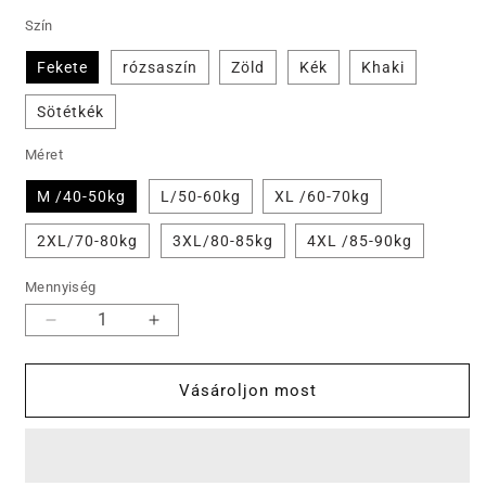
Szín
Fekete
rózsaszín
Zöld
Kék
Khaki
Sötétkék
Méret
M /40-50kg
L/50-60kg
XL /60-70kg
2XL/70-80kg
3XL/80-85kg
4XL /85-90kg
Mennyiség
👗
👗
Női
Női
nyári
nyári
Vásároljon most
nyomtatott
nyomtatott
ruha
ruha
mennyiségének
mennyiségének
csökkentése
növelése