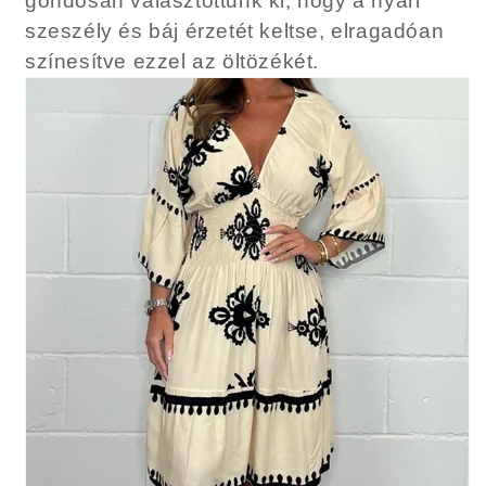
gondosan választottunk ki, hogy a nyári
szeszély és báj érzetét keltse, elragadóan
színesítve ezzel az öltözékét.