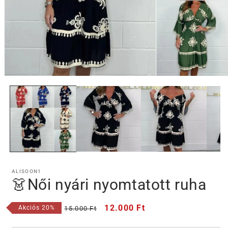
1.
médiafájl
megnyitása
a
modális
párbeszédpanelen
ALISOON1
👗Női nyári nyomtatott ruha
Normál
Akciós
12.000 Ft
Akciós 20%
15.000 Ft
ár
ár