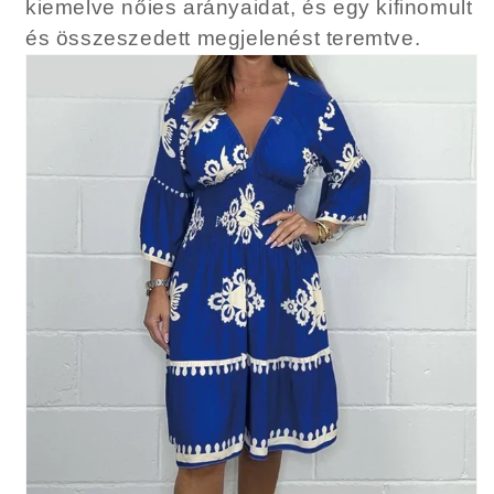
kiemelve nőies arányaidat, és egy kifinomult
és összeszedett megjelenést teremtve.