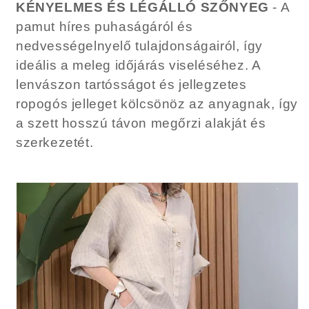
KÉNYELMES ÉS LÉGÁLLÓ SZŐNYEG
- A
pamut híres puhaságáról és
nedvességelnyelő tulajdonságairól, így
ideális a meleg időjárás viseléséhez. A
lenvászon tartósságot és jellegzetes
ropogós jelleget kölcsönöz az anyagnak, így
a szett hosszú távon megőrzi alakját és
szerkezetét.