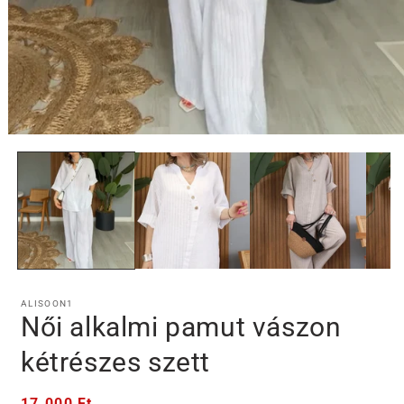
1.
médiafájl
megnyitása
a
modális
párbeszédpanelen
ALISOON1
Női alkalmi pamut vászon
kétrészes szett
Normál
17.000 Ft