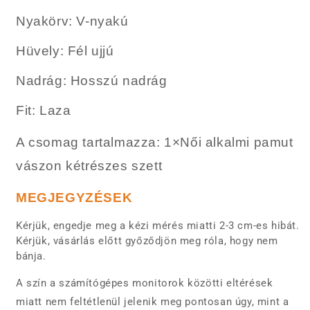
Nyakörv: V-nyakú
Hüvely: Fél ujjú
Nadrág: Hosszú nadrág
Fit: Laza
A csomag tartalmazza
: 1
×Női alkalmi pamut
vászon kétrészes szett
MEGJEGYZÉSEK
Kérjük, engedje meg a kézi mérés miatti 2-3 cm-es hibát.
Kérjük, vásárlás előtt győződjön meg róla, hogy nem
bánja.
A szín a számítógépes monitorok közötti eltérések
miatt nem feltétlenül jelenik meg pontosan úgy, mint a