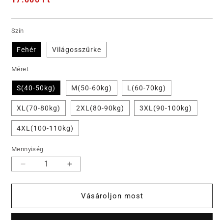
ár
Szín
Fehér
Világosszürke
Méret
S(40-50kg)
M(50-60kg)
L(60-70kg)
XL(70-80kg)
2XL(80-90kg)
3XL(90-100kg)
4XL(100-110kg)
Mennyiség
Női
Női
alkalmi
alkalmi
pamut
pamut
Vásároljon most
vászon
vászon
kétrészes
kétrészes
szett
szett