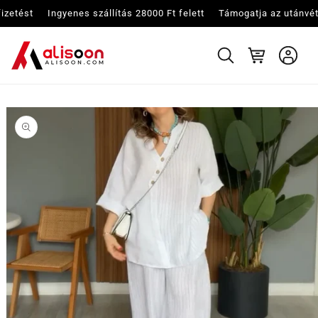
Ugrás a
ést
Ingyenes szállítás 28000 Ft felett
Támogatja az utánvétes fizetést
tartalomhoz
Kosár
Kihagyás, és
ugrás a
termékadatokra