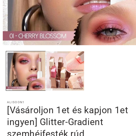
1.
médiafájl
megnyitása
a
modális
párbeszédpanelen
ALISOON1
[Vásároljon 1et és kapjon 1et
ingyen] Glitter-Gradient
szemhéjfesték rúd