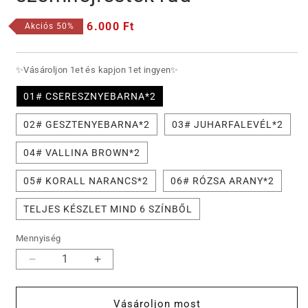
Akciós
6.000 Ft
Akciós 50%
ár
✨Vásároljon 1et és kapjon 1et ingyen✨
01# CSERESZNYEBARNA*2
02# GESZTENYEBARNA*2
03# JUHARFALEVÉL*2
04# VALLINA BROWN*2
05# KORALL NARANCS*2
06# RÓZSA ARANY*2
TELJES KÉSZLET MIND 6 SZÍNBŐL
Mennyiség
[Vásároljon
[Vásároljon
1et
1et
és
és
Vásároljon most