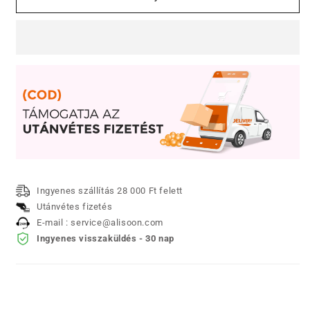
kapjon
kapjon
1et
1et
ingyen]
ingyen]
Glitter-
Glitter-
Gradient
Gradient
szemhéjfesték
szemhéjfesték
rúd
rúd
mennyiségének
mennyiségének
csökkentése
növelése
Ingyenes szállítás 28 000 Ft felett
Utánvétes fizetés
E-mail : service@alisoon.com
Ingyenes visszaküldés - 30 nap