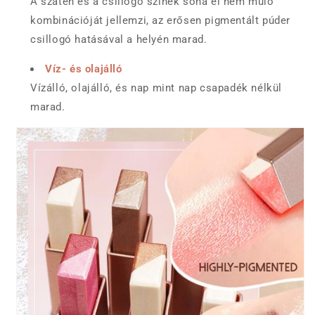
A szatén és a csillogó színek soha el nem múló
kombinációját jellemzi, az erősen pigmentált púder
csillogó hatásával a helyén marad.
Víz- és olajálló
Vízálló, olajálló, és nap mint nap csapadék nélkül
marad.