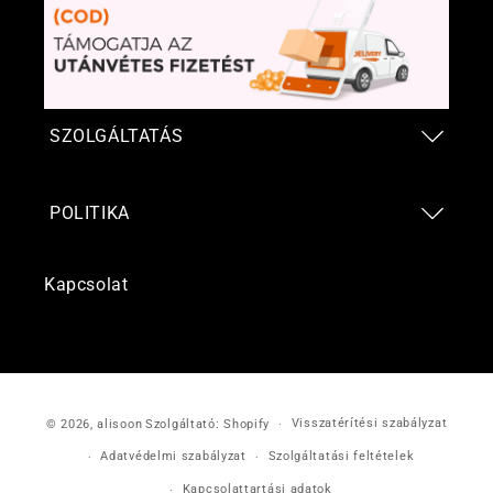
SZOLGÁLTATÁS
POLITIKA
Kapcsolat
Fizetési
Visszatérítési szabályzat
© 2026,
alisoon
Szolgáltató: Shopify
módok
Adatvédelmi szabályzat
Szolgáltatási feltételek
Kapcsolattartási adatok