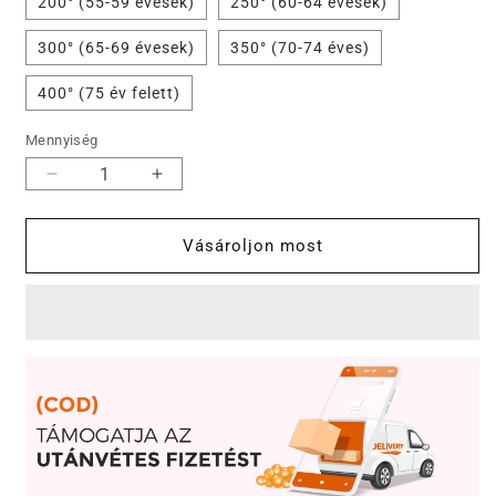
200° (55-59 évesek)
250° (60-64 évesek)
300° (65-69 évesek)
350° (70-74 éves)
400° (75 év felett)
Mennyiség
Ultra
Ultra
Light
Light
Anti
Anti
Vásároljon most
Kék
Kék
Presbyopikus
Presbyopikus
szemüvegek
szemüvegek
mennyiségének
mennyiségének
csökkentése
növelése