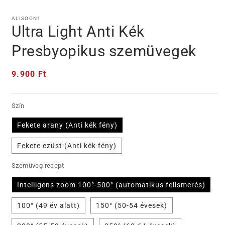
ALISOON1
Ultra Light Anti Kék
Presbyopikus szemüvegek
Normál
9.900 Ft
ár
Szín
Fekete arany (Anti kék fény)
Fekete ezüst (Anti kék fény)
Szemüveg recept
Intelligens zoom 100°-500° (automatikus felismerés)
100° (49 év alatt)
150° (50-54 évesek)