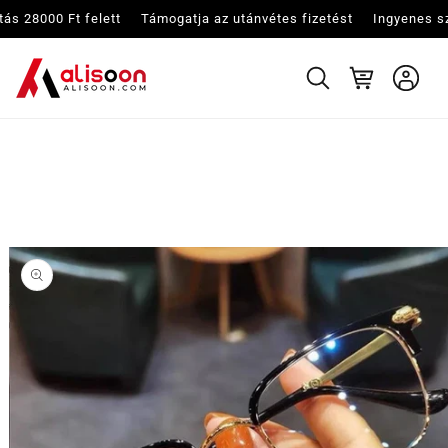
Ugrás a
ett
Támogatja az utánvétes fizetést
Ingyenes szállítás 28000 Ft felett
tartalomhoz
Kosár
Kihagyás, és
ugrás a
termékadatokra